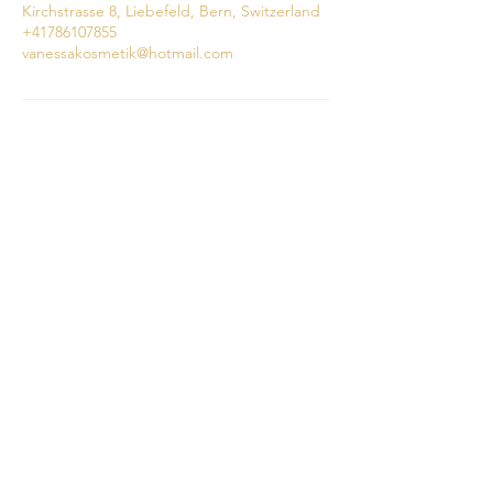
Kirchstrasse 8, Liebefeld, Bern, Switzerland
+41786107855
vanessakosmetik@hotmail.com
078 610 78 55
vanessakosmetik@hotmail.com
Kirchstrasse 8H
3097 Liebefeld
Friends & Partner
New Skin
Brillenbau