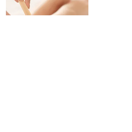
Je besser das Wachs am Haar haftet, und
je weniger auf der Haut , umso
angenehmer ist die Haarentfernung. Mit
Berodin-Wachs wird praktisch nur am Haar
gerissen. Darum ist diese Methode sowohl
für starkes Haar wie auch für eine
empfindliche Haut geeignet. Hierbei kann
es nach der Behandlung zu minimalen
Irritationen kommen.