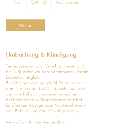
1 Std.
1
CHF 130
Kirchstrasse
Franken
S
t
d
Weiter
Umbuchung & Kündigung
Terminabsagen oder Verschiebungen sind
bis 24 Stunden vor dem vereinbarten Termin
kostenlos möglich.
Bei Absagen weniger als 24 Stunden vor
dem Termin oder bei Nichterscheinen wird
der volle Behandlungspreis verrechnet.
Bei bestehenden Abonnements wird bei
kurzfristiger Absage oder Nichterscheinen
eine Behandlung vom Abo abgezogen.
Vielen Dank für das Verständnis.