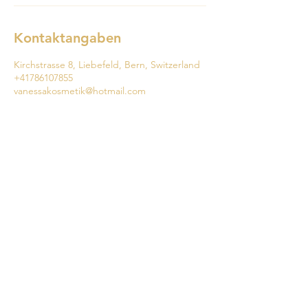
Kontaktangaben
Kirchstrasse 8, Liebefeld, Bern, Switzerland
+41786107855
vanessakosmetik@hotmail.com
078 610 78 55
vanessakosmetik@hotmail.com
Kirchstrasse 8H
3097 Liebefeld