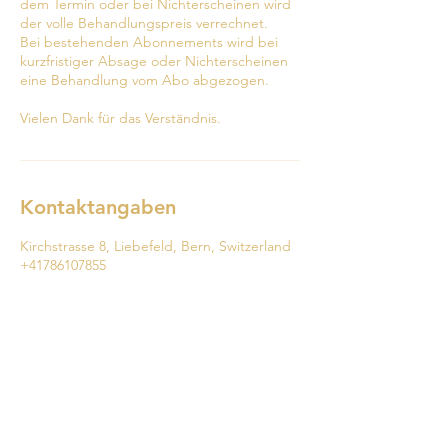
dem Termin oder bei Nichterscheinen wird
der volle Behandlungspreis verrechnet.
Bei bestehenden Abonnements wird bei
kurzfristiger Absage oder Nichterscheinen
eine Behandlung vom Abo abgezogen.
Vielen Dank für das Verständnis.
Kontaktangaben
Kirchstrasse 8, Liebefeld, Bern, Switzerland
+41786107855
vanessakosmetik@hotmail.com
078 610 78 55